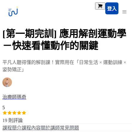
登入
[第一期完訓] 應用解剖運動學
－快速看懂動作的關鍵
平凡人聽得懂的解剖課！實際用在「日常生活 × 運動訓練 ×
姿勢矯正」
治療師瑪奇
5
19 則評論
課程簡介
課程內容
關於講師
常見問題