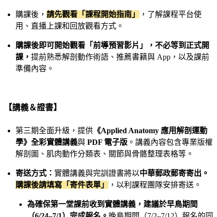
購課後，
請先觀看「課程開始指南」
，了解課程平台使
用、直播上課和回放觀看方式。
購課後即可開始觀看「前導預習影片」，不必等到正式開
課，
提前熟悉解剖動作術語、推薦書籍與 App，以及課前
準備內容。
【講義＆證書】
第三期全面升級，提供
《Applied Anatomy 應用解剖運動
學》全彩實體講義
與
PDF 電子版
。講義內容包含專業版權
解剖圖、肌肉動作分類表、關節與骨骼整理表格等。
寄送方式：
實體講義與完訓證書將以
中華郵政郵寄寄出。
購課後請填寫「寄件表單」
，以利課程團隊安排寄送。
為確保第一堂課前收到實體講義，建議於早鳥期間
（6/24–7/1）完成報名。
晚鳥期間（7/2–7/12）報名的同